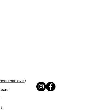
nner mon avis
)
etours
r
es