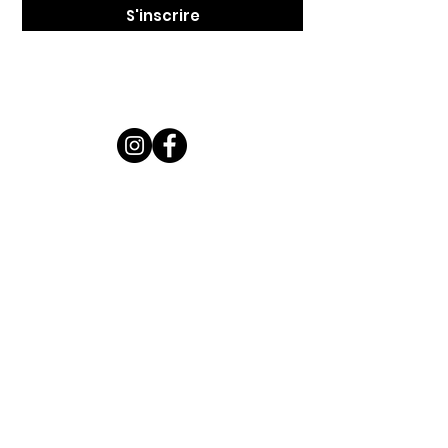
S'inscrire
LILIWOUF c'est
...
Une gamme d'accessoires stylés et
pratique pour vous et votre petite bête
à poils (ou sans) !
De quoi vous inspirer...
NOS STARS