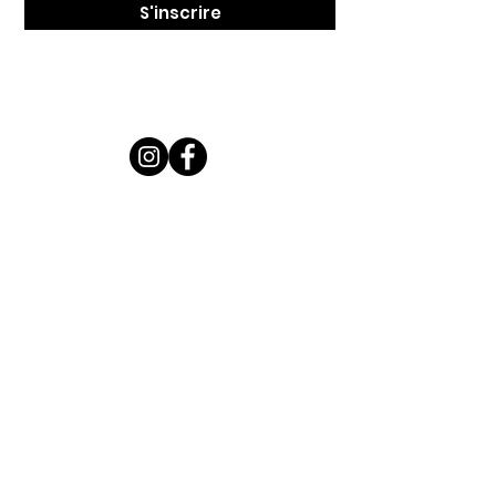
S'inscrire
LILIWOUF c'est
...
Une gamme d'accessoires stylés et
pratique pour vous et votre petite bête
à poils (ou sans) !
De quoi vous inspirer...
NOS STARS