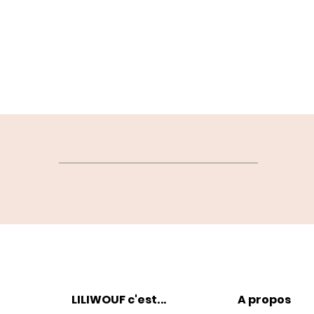
LILIWOUF c'est
...
A propos