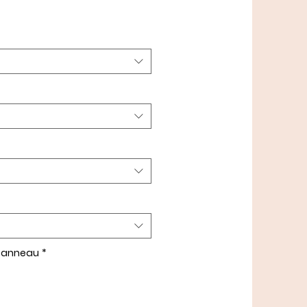
t anneau
*