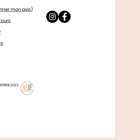
nner mon avis
)
etours
r
es
REPRISE 2023