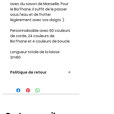
avec du savon de Marseille. Pour
le BioThane, il suffit de le passer
sous l'eau et de frotter
légèrement avec vos doigts :)
Personnalisable avec 60 couleurs
de corde, 24 couleurs de
BioThane et 4 couleurs de boucle.
Longueur totale de la laisse :
2m60
Politique de retour
Vous disposez d’un délai de 14
jours après réception de votre
commande pour nous retourner
votre pièce contre
remboursement si elle ne vous ne
convient pas. À noter que les
pièces abîmées ou détériorées