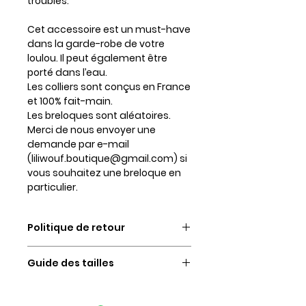
troublés.
Cet accessoire est un must-have
dans la garde-robe de votre
loulou. Il peut également être
porté dans l’eau.
Les colliers sont conçus en France
et 100% fait-main.
Les breloques sont aléatoires.
Merci de nous envoyer une
demande par e-mail
(liliwouf.boutique@gmail.com) si
vous souhaitez une breloque en
particulier.
Politique de retour
Vous disposez d’un délai de 14
Guide des tailles
jours après réception de votre
commande pour nous retourner
Avant toute commande, il est
votre pièce contre
important pour vous de bien