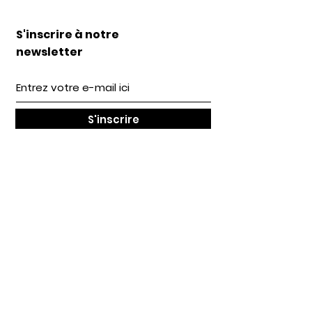
S'inscrire à notre
newsletter
S'inscrire
LILIWOUF c'est
...
Une gamme d'accessoires stylés et