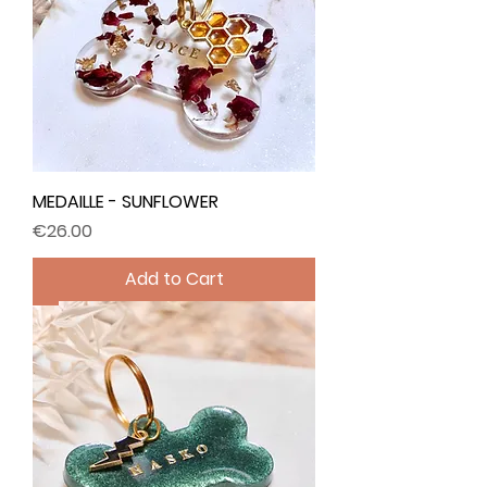
MEDAILLE - SUNFLOWER
Price
€26.00
Add to Cart