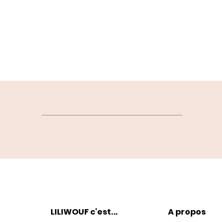
LILIWOUF c'est
...
A propos