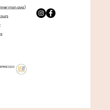
nner mon avis
)
etours
r
es
REPRISE 2023