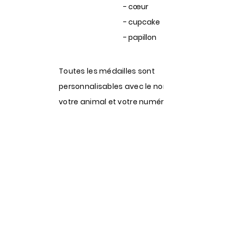
-
cœur
- cupcake
- papillon
Toutes les médailles sont
personnalisables avec le nom de
votre animal et votre numéro de
téléphone.
Vous ne trouvez pas la forme qui
vous correspond ? Envoyez-nous un
e-mail
, on pourra peut-être répondre
à vos attentes...