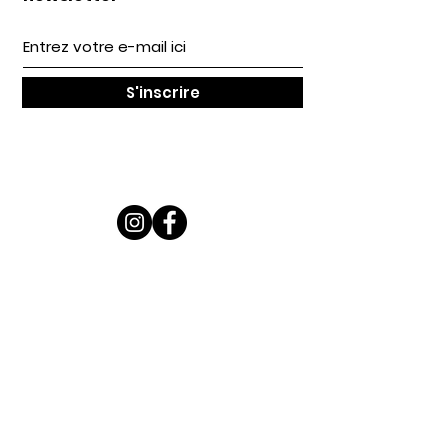
S'inscrire
LILIWOUF c'est
...
Une gamme d'accessoires stylés et
pratique pour vous et votre petite bête
à poils (ou sans) !