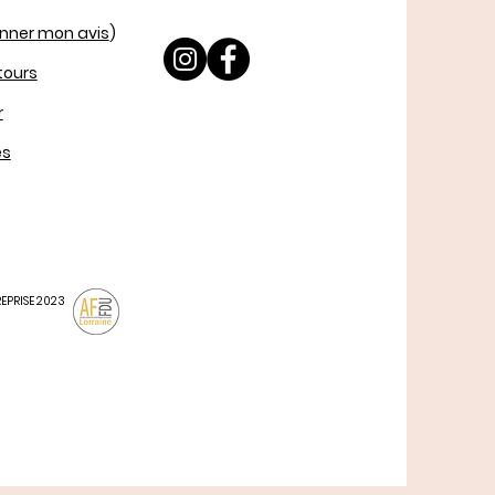
nner mon avis
)
etours
r
es
REPRISE 2023