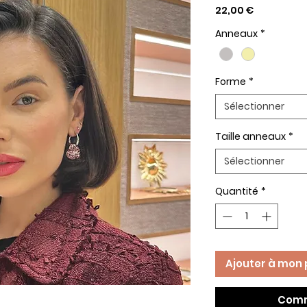
Prix
22,00 €
Anneaux
*
Forme
*
Sélectionner
Taille anneaux
*
Sélectionner
Quantité
*
Ajouter à mon 
Comm