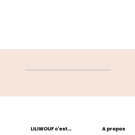
LILIWOUF c'est
...
A propos